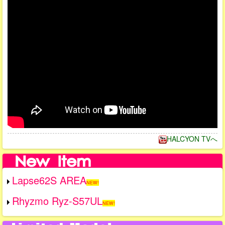
HALCYON TVへ
Lapse62S AREA
NEW!
Rhyzmo Ryz-S57UL
NEW!