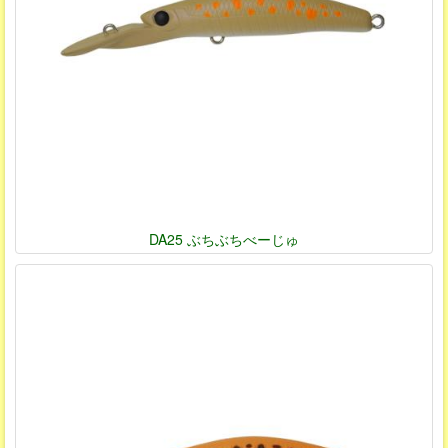
DA25 ぶちぶちべーじゅ