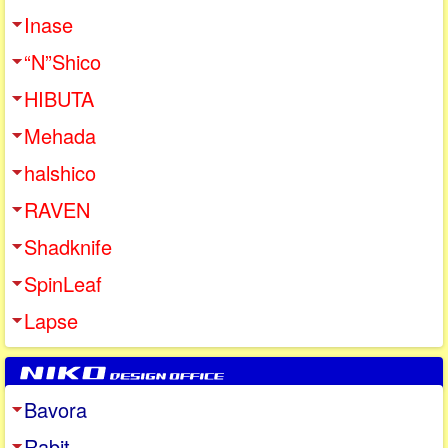
Inase
“N”Shico
HIBUTA
Mehada
halshico
RAVEN
Shadknife
SpinLeaf
Lapse
Bavora
Rabit