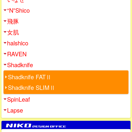
“N”Shico
飛豚
女肌
halshico
RAVEN
Shadknife
Shadknife FATⅡ
Shadknife SLIMⅡ
SpinLeaf
Lapse