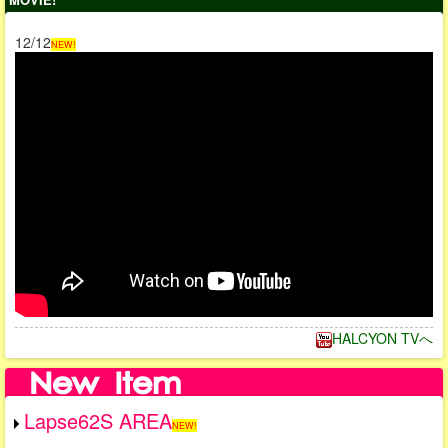
12/12
NEW!
HALCYON TVへ
Lapse62S AREA
NEW!