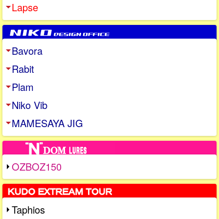
Lapse
Bavora
Rabit
Plam
Niko Vib
MAMESAYA JIG
OZBOZ150
Taphios