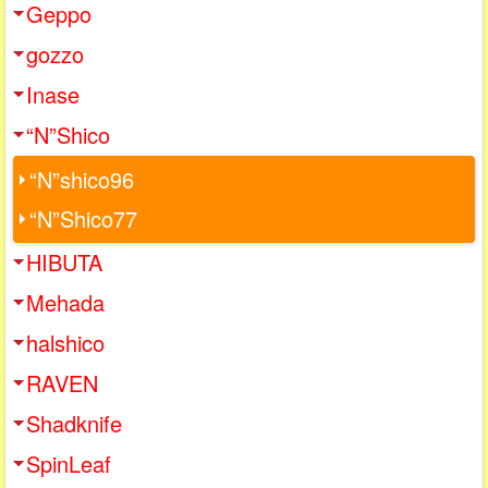
Geppo
gozzo
Inase
“N”Shico
“N”shico96
“N”Shico77
HIBUTA
Mehada
halshico
RAVEN
Shadknife
SpinLeaf