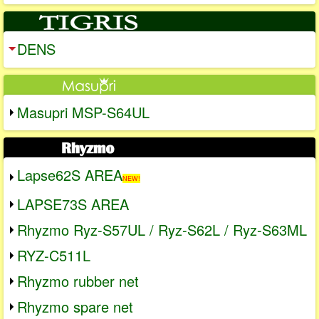
DENS
Masupri MSP-S64UL
Lapse62S AREA
NEW!
LAPSE73S AREA
Rhyzmo Ryz-S57UL / Ryz-S62L / Ryz-S63ML
RYZ-C511L
Rhyzmo rubber net
Rhyzmo spare net