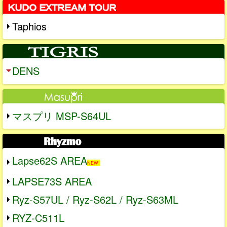
Taphios
DENS
マスプリ MSP-S64UL
Lapse62S AREA
NEW!
LAPSE73S AREA
Ryz-S57UL / Ryz-S62L / Ryz-S63ML
RYZ-C511L