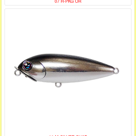
07 H-PKG OR