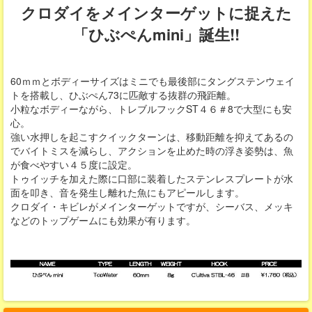
クロダイをメインターゲットに捉えた
「ひぶぺんmini」誕生!!
60ｍｍとボディーサイズはミニでも最後部にタングステンウェイ
トを搭載し、ひぶぺん73に匹敵する抜群の飛距離。
小粒なボディーながら、トレブルフックST４６＃8で大型にも安
心。
強い水押しを起こすクイックターンは、移動距離を抑えてあるの
でバイトミスを減らし、アクションを止めた時の浮き姿勢は、魚
が食べやすい４５度に設定。
トゥイッチを加えた際に口部に装着したステンレスプレートが水
面を叩き、音を発生し離れた魚にもアピールします。
クロダイ・キビレがメインターゲットですが、シーバス、メッキ
などのトップゲームにも効果が有ります。