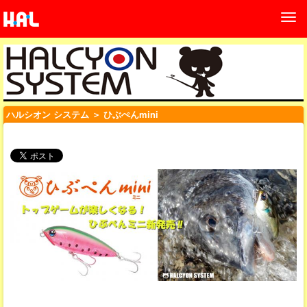
ハルシオン システム
＞ ひぶぺんmini