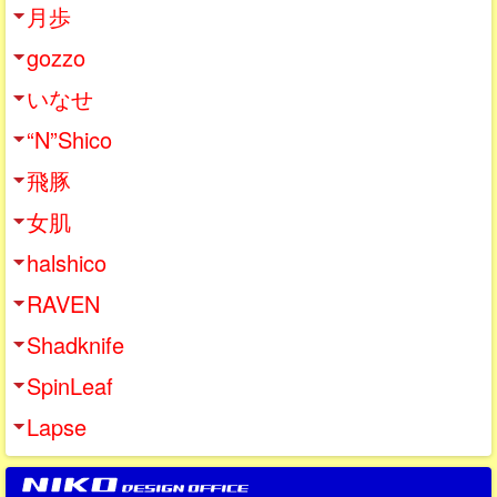
月歩
gozzo
いなせ
“N”Shico
飛豚
女肌
halshico
RAVEN
Shadknife
SpinLeaf
Lapse