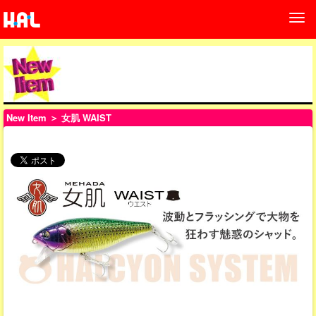
New Item
＞ 女肌 WAIST