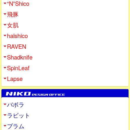
“N”Shico
飛豚
女肌
halshico
RAVEN
Shadknife
SpinLeaf
Lapse
バボラ
ラビット
プラム