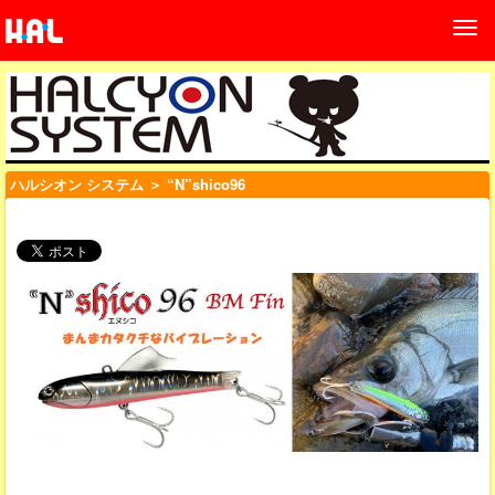
ハルシオン システム
＞ “N”shico96