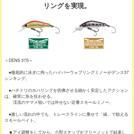
リングを実現。
＜DENS 37S＞
●徹底的に泳ぎに拘ったハイパーウォブリングミノーがデンス37
シンキング。
●ハチドリのホバリングを彷彿させる細かく安定したアクション
は、確実に魚を狂わせる。
渓流のヤマメ狙いでは外せない定番スモールミノー。
●激しい流れの中でも、トレースラインに乗せて「線」で狙える
スモールベイト。
★アイ調整をしてから、小型スナップかフリーノットで結束し