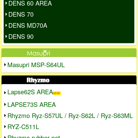
DENS 60 AREA
DENS 70
DENS MD70A
DENS 90
Masupri MSP-S64UL
Lapse62S AREA
NEW!
LAPSE73S AREA
Rhyzmo Ryz-S57UL / Ryz-S62L / Ryz-S63ML
RYZ-C511L
Rhyzmo rubber net