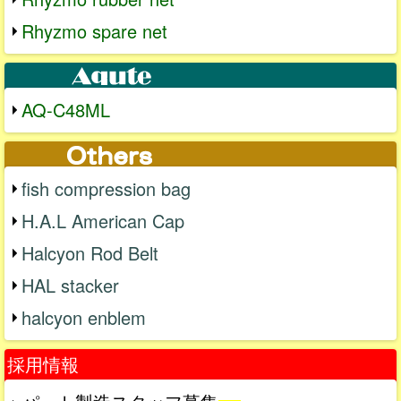
Rhyzmo spare net
AQ-C48ML
fish compression bag
H.A.L American Cap
Halcyon Rod Belt
HAL stacker
halcyon enblem
採用情報