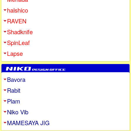
halshico
RAVEN
Shadknife
SpinLeaf
Lapse
Bavora
Rabit
Plam
Niko Vib
MAMESAYA JIG