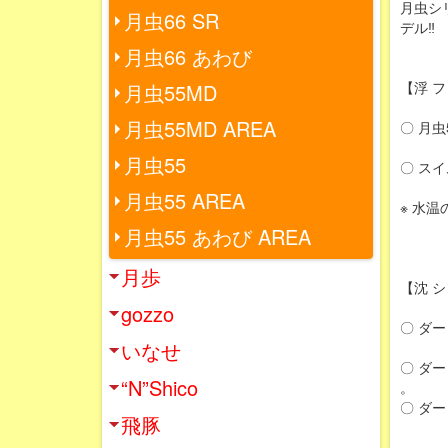
月虫シ
月虫66 SR
デル‼
月虫66 あわび
【浮 
月虫55MD
月虫55MD AREA
〇 月
月虫55
〇 ス
月虫55 AREA
※ 水
月虫55 あわび AREA
月歩
【沈 
gozzo
〇 ダ
いなせ
〇 ダ
“N”Shico
。
〇 ダ
飛豚