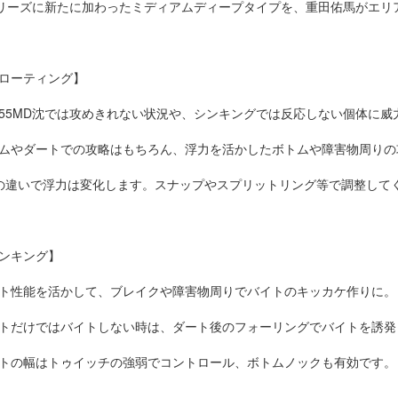
リーズに新たに加わったミディアムディープタイプを、重田佑馬がエリ
フローティング】
虫55MD沈では攻めきれない状況や、シンキングでは反応しない個体に威
イムやダートでの攻略はもちろん、浮力を活かしたボトムや障害物周りの
温の違いで浮力は変化します。スナップやスプリットリング等で調整して
シンキング】
ート性能を活かして、ブレイクや障害物周りでバイトのキッカケ作りに。
ートだけではバイトしない時は、ダート後のフォーリングでバイトを誘発
ートの幅はトゥイッチの強弱でコントロール、ボトムノックも有効です。