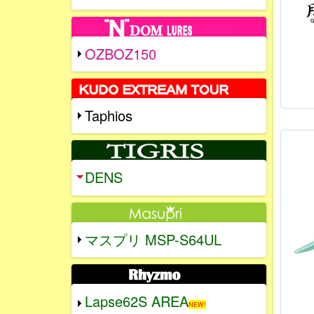
OZBOZ150
Taphios
DENS
マスプリ MSP-S64UL
Lapse62S AREA
NEW!