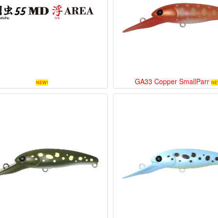
GA33 Copper SmallParr
NEW!
NE