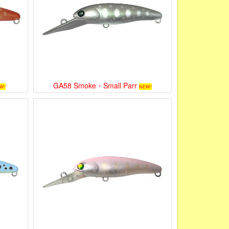
GA58 Smoke・Small Parr
W!
NEW!