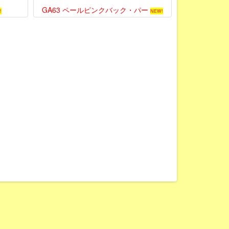
GA63 ペールピンクバック・パー
!
NEW!