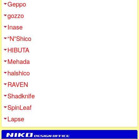
Geppo
gozzo
Inase
“N”Shico
HIBUTA
Mehada
halshico
RAVEN
Shadknife
SpinLeaf
Lapse