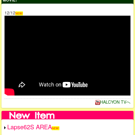
12/12
NEW!
HALCYON TVへ
Lapse62S AREA
NEW!