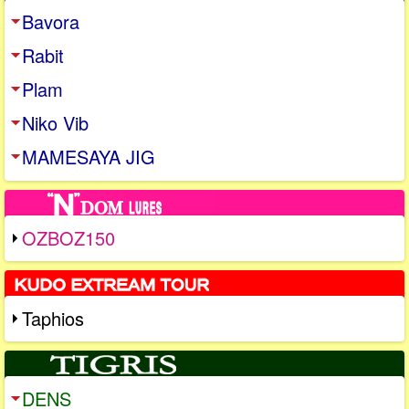
Bavora
Rabit
Plam
Niko Vib
MAMESAYA JIG
OZBOZ150
Taphios
DENS