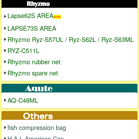
Lapse62S AREA
NEW!
LAPSE73S AREA
Rhyzmo Ryz-S57UL / Ryz-S62L / Ryz-S63ML
RYZ-C511L
Rhyzmo rubber net
Rhyzmo spare net
AQ-C48ML
fish compression bag
H.A.L American Cap