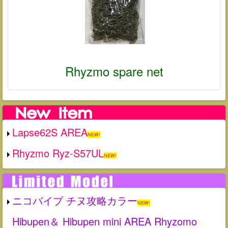
Rhyzmo spare net
Lapse62S AREA
NEW!
Rhyzmo Ryz-S57UL
NEW!
ニコバイブ チヌ攻略カラー
NEW!
Hibupen＆ Hibupen mini AREA Rhyzomo