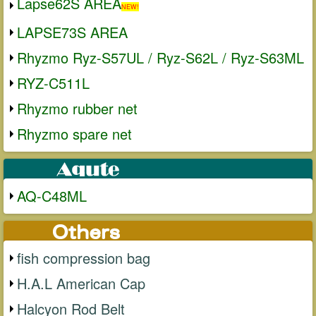
Lapse62S AREA
NEW!
LAPSE73S AREA
Rhyzmo Ryz-S57UL / Ryz-S62L / Ryz-S63ML
RYZ-C511L
Rhyzmo rubber net
Rhyzmo spare net
AQ-C48ML
fish compression bag
H.A.L American Cap
Halcyon Rod Belt