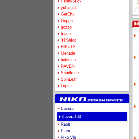
PennySuck
yubisuck
GetChu
Geppo
IN
gozzo
Inase
“N”Shico
HIBUTA
Mehada
halshico
RAVEN
Shadknife
SpinLeaf
Lapse
Bavora
Bavora130
Rabit
Plam
Niko Vib