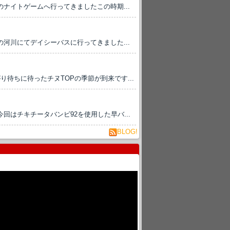
ナイトゲームへ行ってきましたこの時期...
河川にてデイシーバスに行ってきました...
り待ちに待ったチヌTOPの季節が到来です...
はチキチータバンビ92を使用した早バ...
BLOG!