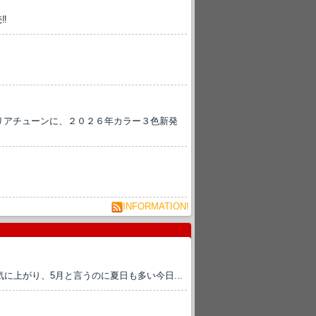
‼
エリアチューンに、２０２６年カラー３色新発
INFORMATION!
に上がり、5月と言うのに夏日も多い今日...