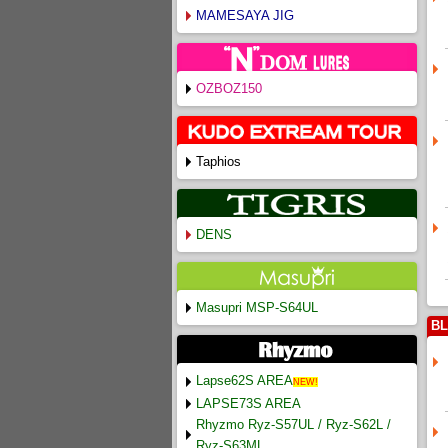
MAMESAYA JIG
OZBOZ150
Taphios
DENS
Masupri MSP-S64UL
BL
Lapse62S AREA
NEW!
LAPSE73S AREA
Rhyzmo Ryz-S57UL / Ryz-S62L /
Ryz-S63ML