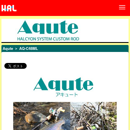
Aqute
＞ AQ-C48ML