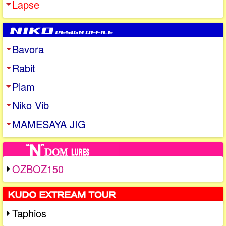
Lapse
Bavora
Rabit
Plam
Niko Vib
MAMESAYA JIG
OZBOZ150
Taphios