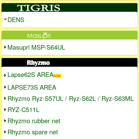
DENS
Masupri MSP-S64UL
Lapse62S AREA
NEW!
LAPSE73S AREA
Rhyzmo Ryz-S57UL / Ryz-S62L / Ryz-S63ML
RYZ-C511L
Rhyzmo rubber net
Rhyzmo spare net