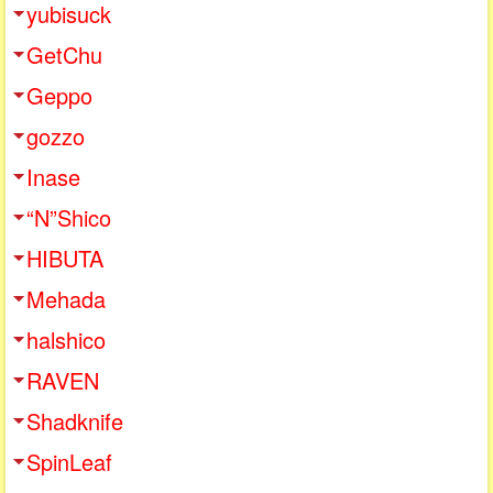
yubisuck
GetChu
Geppo
gozzo
Inase
“N”Shico
HIBUTA
Mehada
halshico
RAVEN
Shadknife
SpinLeaf