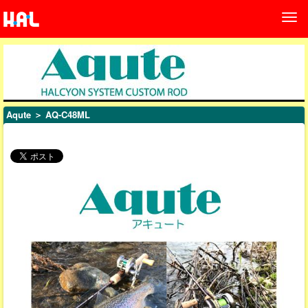
Aqute
＞ AQ-C48ML