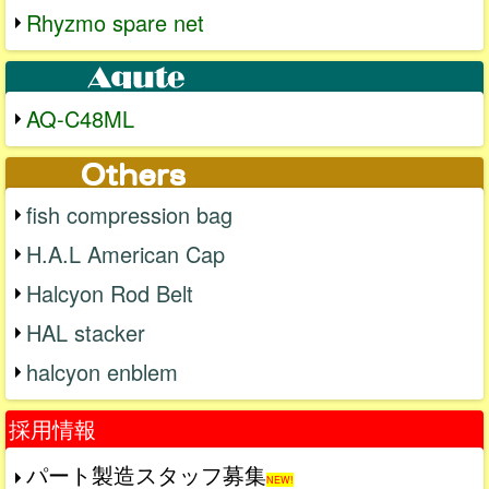
Rhyzmo spare net
AQ-C48ML
fish compression bag
H.A.L American Cap
Halcyon Rod Belt
HAL stacker
halcyon enblem
採用情報
パート製造スタッフ募集
NEW!