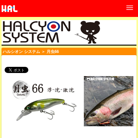
ハルシオン システム
＞ 月虫66