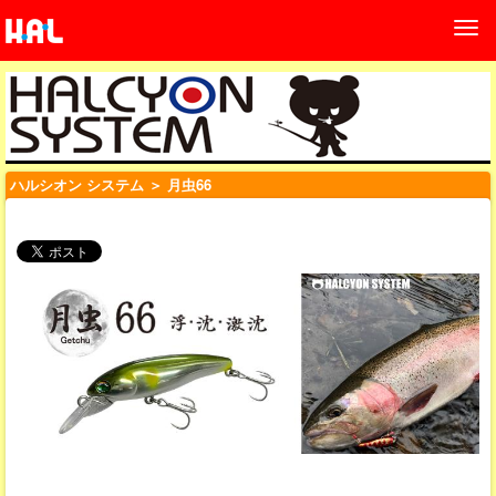
ハルシオン システム
＞ 月虫66