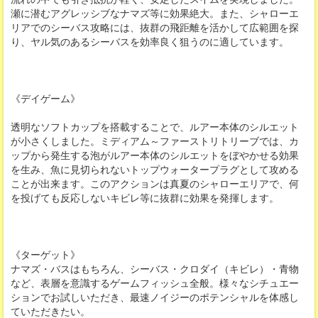
瀬に潜むアグレッシブなナマズ等に効果絶大。また、シャローエ
リアでのシーバス攻略には、抜群の飛距離を活かして広範囲を探
り、ヤル気のあるシーバスを効率良く狙うのに適しています。
《デイゲーム》
透明なソフトカップを搭載することで、ルアー本体のシルエット
が小さくしました。ミディアム～ファーストリトリーブでは、カ
ップから発生する泡がルアー本体のシルエットをぼやかせる効果
を生み、魚に見切られないトップウォータープラグとして攻める
ことが出来ます。このアクションは真夏のシャローエリアで、何
を投げても反応しないキビレ等に抜群に効果を発揮します。
《ターゲット》
ナマズ・バスはもちろん、シーバス・クロダイ（キビレ）・青物
など、表層を意識するゲームフィッシュ全般。様々なシチュエー
ションでお試しいただき、最速ノイジーのポテンシャルを体感し
ていただきたい。