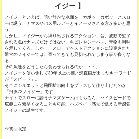
イジー 】
ノイジーといえば、暗い静かな水面を「カポッ・カポッ」とスロ
ーに誘う、ナマズやバス用ルアーとイメージされる方が多いと思
う。
しかし、ノイジーから繰り出されるアクション、音、波動で魅了
される魚はナマズだけではない。キビレやシーバス、青物も興味
を示してくる。しかし、スローでベストアクションに設定された
通常のノイジーでは、寄ってきても見切られてしまう事が多くな
る。
その魚達をどうしたら食わせられるのか・・・。
ノイジーを使い倒して30年以上の楠ノ瀬直樹が出したキーワード
が「スピード」。
そこにシルエットと飛距離の向上をプラスして作り上げたのが
「飛豚73ノイジー」です。
ナイトでスローに誘うナマズゲームはもちろん、ハイスピードで
広範囲を素早く探ることも可能。バズベイト感覚で狙える新感覚
ノイジーの誕生です。
☆初回限定