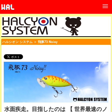
ハルシオン システム
＞ 飛豚73 Noisy
水面疾走。目指したのは 【 世界最速のノ