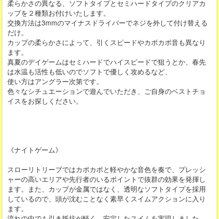
柔らかさの異なる、ソフトタイプとセミハードタイプのクリアカ
ップを２種類お付けいたします。
交換方法は3mmのマイナスドライバーでネジを外して付け替える
だけ。
カップの柔らかさによって、引くスピードやカポカポ音も異なり
ます。
真夏のデイゲームはセミハードでハイスピードで狙うとか、春先
は水温も活性も低いのでソフトで優しく攻めるなど、
使い方はアングラー次第です。
色々なシチュエーションで遊んでいただき、ご自身のベストチョ
イスをお探しください。
《ナイトゲーム》
スローリトリーブではカポカポと軽やかな音色を奏で、プレッシ
ャーの高いエリアや先行者のいるポイントで抜群の効果を発揮し
ます。また、カップが金属ではなく、透明なソフトタイプを採用
しているので、頭が沈むことなく素早くスイムアクションに入り
ます。
流れの中でも引き抵抗が軽く、安定したスイムを実現しました。