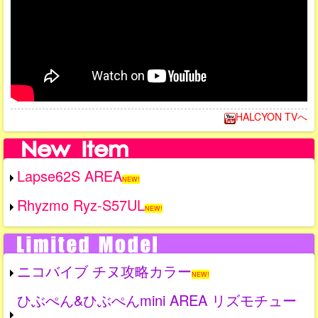
HALCYON TVへ
Lapse62S AREA
NEW!
Rhyzmo Ryz-S57UL
NEW!
ニコバイブ チヌ攻略カラー
NEW!
ひぶぺん&ひぶぺんmini AREA リズモチュー