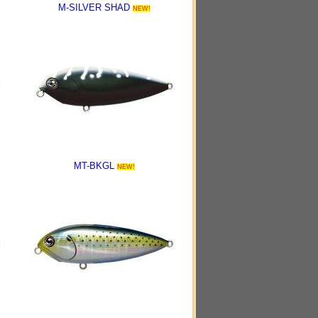
M-SILVER SHAD
NEW!
MT-BKGL
NEW!