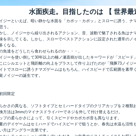
水面疾走。目指したのは 【 世界最
イジーといえば、暗い静かな水面を「カポッ・カポッ」とスローに誘う、ナ
思う。
かし、ノイジーから繰り出されるアクション、音、波動で魅了される魚はナ
味を示してくる。しかし、スローでベストアクションに設定された通常のノ
多くなる。
の魚達をどうしたら食わせられるのか・・・。
イジーを使い倒して30年以上の楠ノ瀬直樹が出したキーワードが「スピード
こにシルエットと飛距離の向上をプラスして作り上げたのが「飛豚73ノイジ
イトでスローに誘うナマズゲームはもちろん、ハイスピードで広範囲を素早
覚ノイジーの誕生です。
初回限定
らかさの異なる、ソフトタイプとセミハードタイプのクリアカップを２種類
換方法は3mmのマイナスドライバーでネジを外して付け替えるだけ。
ップの柔らかさによって、引くスピードやカポカポ音も異なります。
夏のデイゲームはセミハードでハイスピードで狙うとか、春先は水温も活性
い方はアングラー次第です。