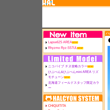
ハ
Lapse62S AREA
NEW!
Rhyzmo Ryz-S57UL
NEW!
ニコバイブ チヌ攻略カラー
NEW!
ひぶぺん&ひぶぺんmini AREA リズ
モチューン
NEW!
北海道フィールドスタッフ限定カラ
ー
CHIQUITITA