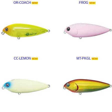
OR-COACH
FROG
NEW!
NEW!
CC-LEMON
MT-PKGL
NEW!
NEW!