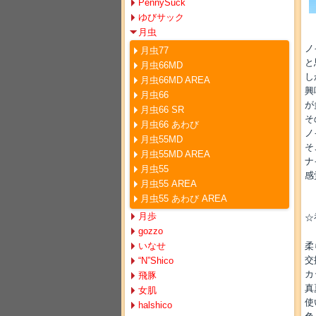
PennySuck
ゆびサック
月虫
ノ
月虫77
と
月虫66MD
し
月虫66MD AREA
興
月虫66
が
月虫66 SR
そ
月虫66 あわび
ノ
月虫55MD
そ
月虫55MD AREA
ナ
月虫55
感
月虫55 AREA
月虫55 あわび AREA
月歩
☆
gozzo
いなせ
柔
交
“N”Shico
カ
飛豚
真
女肌
使
halshico