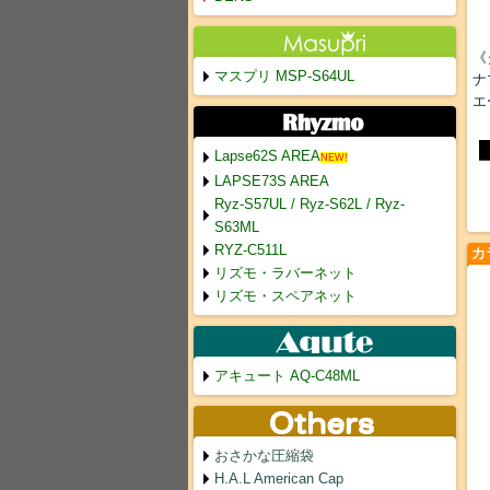
《
マスプリ MSP-S64UL
ナ
エ
Lapse62S AREA
NEW!
LAPSE73S AREA
Ryz-S57UL / Ryz-S62L / Ryz-
S63ML
RYZ-C511L
カ
リズモ・ラバーネット
リズモ・スペアネット
アキュート AQ-C48ML
おさかな圧縮袋
H.A.L American Cap