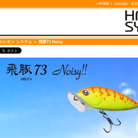
｜
HOME
｜
concept・会
ルシオン システム
＞ 飛豚73 Noisy