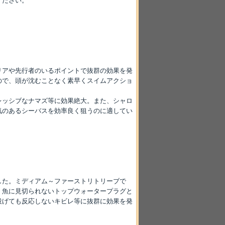
ください。
リアや先行者のいるポイントで抜群の効果を発
ので、頭が沈むことなく素早くスイムアクショ
レッシブなナマズ等に効果絶大。また、シャロ
気のあるシーバスを効率良く狙うのに適してい
した。ミディアム～ファーストリトリーブで
、魚に見切られないトップウォータープラグと
投げても反応しないキビレ等に抜群に効果を発