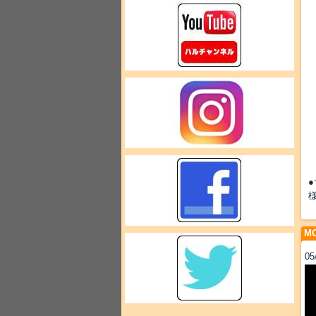
MO
05