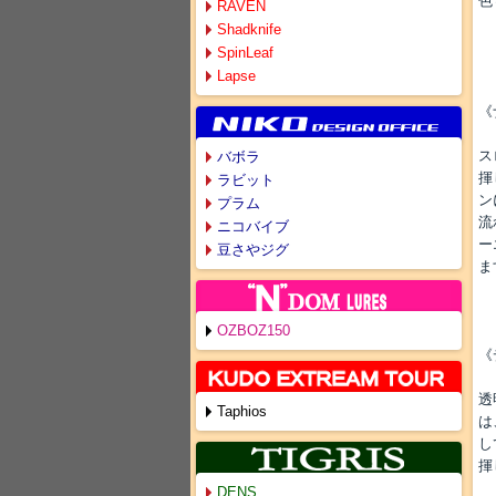
色
RAVEN
Shadknife
SpinLeaf
Lapse
《
ス
バボラ
揮
ラビット
ン
プラム
流
ニコバイブ
ー
豆さやジグ
ま
OZBOZ150
《
透
Taphios
は
し
揮
DENS