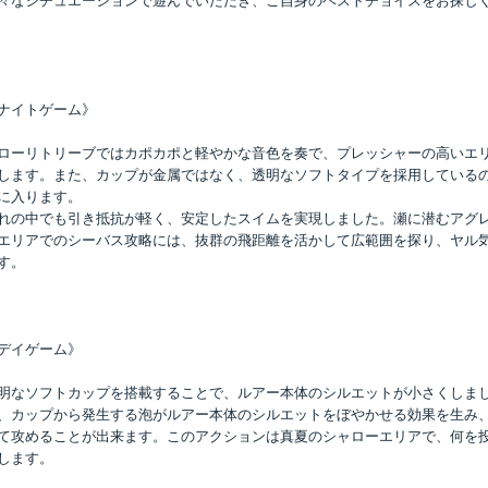
々なシチュエーションで遊んでいただき、ご自身のベストチョイスをお探し
ナイトゲーム》
ローリトリーブではカポカポと軽やかな音色を奏で、プレッシャーの高いエ
します。また、カップが金属ではなく、透明なソフトタイプを採用している
に入ります。
れの中でも引き抵抗が軽く、安定したスイムを実現しました。瀬に潜むアグ
エリアでのシーバス攻略には、抜群の飛距離を活かして広範囲を探り、ヤル
す。
デイゲーム》
明なソフトカップを搭載することで、ルアー本体のシルエットが小さくしま
、カップから発生する泡がルアー本体のシルエットをぼやかせる効果を生み
て攻めることが出来ます。このアクションは真夏のシャローエリアで、何を
します。