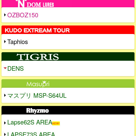
OZBOZ150
Taphios
DENS
マスプリ MSP-S64UL
Lapse62S AREA
NEW!
LAPSE73S AREA