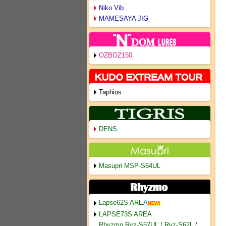
Niko Vib
MAMESAYA JIG
OZBOZ150
Taphios
DENS
Masupri MSP-S64UL
Lapse62S AREA
NEW!
LAPSE73S AREA
Rhyzmo Ryz-S57UL / Ryz-S62L /