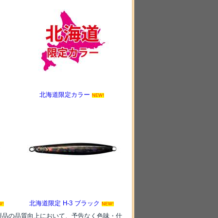
北海道限定カラー
NEW!
北海道限定 H-3 ブラック
W!
NEW!
製品の品質向上において、予告なく色味・仕