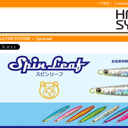
｜
HOME
｜
Company 
ALCYON SYSTEM
＞ SpinLeaf