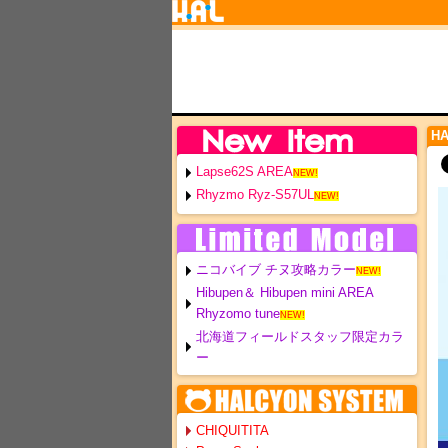
H
Lapse62S AREA
NEW!
Rhyzmo Ryz-S57UL
NEW!
ニコバイブ チヌ攻略カラー
NEW!
Hibupen＆ Hibupen mini AREA
Rhyzomo tune
NEW!
北海道フィールドスタッフ限定カラ
ー
CHIQUITITA