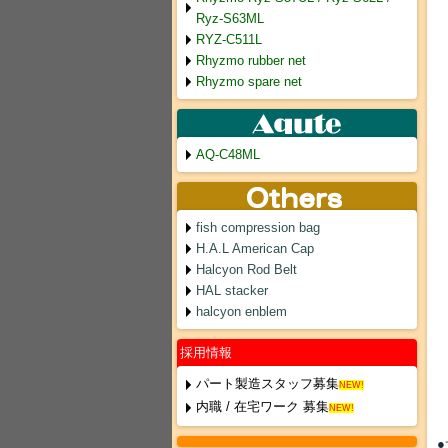
Ryz-S63ML
RYZ-C511L
Rhyzmo rubber net
Rhyzmo spare net
AQ-C48ML
fish compression bag
H.A.L American Cap
Halcyon Rod Belt
HAL stacker
halcyon enblem
採用情報
パート製造スタッフ募集
NEW!
内職 / 在宅ワーク 募集
NEW!