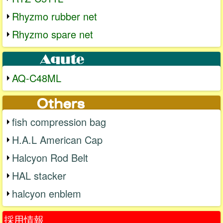
Rhyzmo rubber net
Rhyzmo spare net
AQ-C48ML
fish compression bag
H.A.L American Cap
Halcyon Rod Belt
HAL stacker
halcyon enblem
採用情報