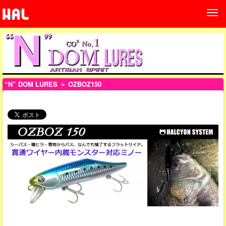
“N” DOM LURES
＞ OZBOZ150