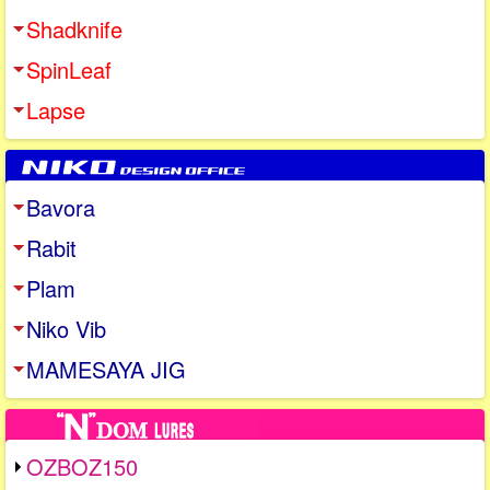
Shadknife
SpinLeaf
Lapse
Bavora
Rabit
Plam
Niko Vib
MAMESAYA JIG
OZBOZ150