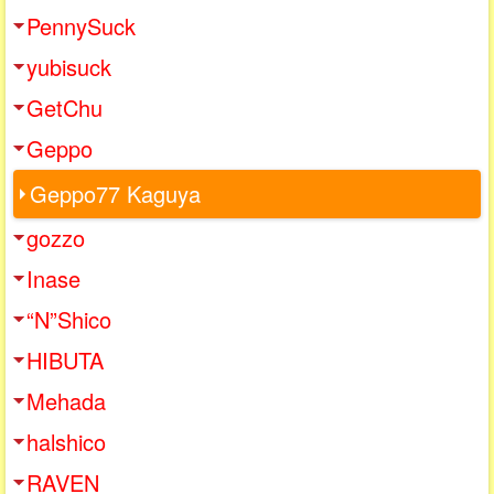
PennySuck
yubisuck
GetChu
Geppo
Geppo77 Kaguya
gozzo
Inase
“N”Shico
HIBUTA
Mehada
halshico
RAVEN