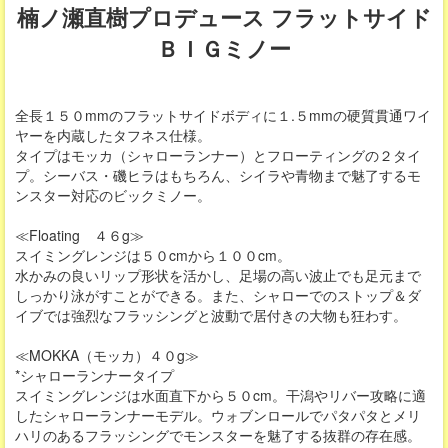
楠ノ瀬直樹プロデュース フラットサイド
ＢＩＧミノー
全長１５０mmのフラットサイドボディに１.５mmの硬質貫通ワイ
ヤーを内蔵したタフネス仕様。
タイプはモッカ（シャローランナー）とフローティングの２タイ
プ。シーバス・磯ヒラはもちろん、シイラや青物まで魅了するモ
ンスター対応のビックミノー。
≪Floating ４６g≫
スイミングレンジは５０cmから１００cm。
水かみの良いリップ形状を活かし、足場の高い波止でも足元まで
しっかり泳がすことができる。また、シャローでのストップ＆ダ
イブでは強烈なフラッシングと波動で居付きの大物も狂わす。
≪MOKKA（モッカ）４０g≫
*シャローランナータイプ
スイミングレンジは水面直下から５０cm。干潟やリバー攻略に適
したシャローランナーモデル。ウォブンロールでパタパタとメリ
ハリのあるフラッシングでモンスターを魅了する抜群の存在感。