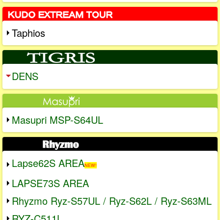
Taphios
DENS
Masupri MSP-S64UL
Lapse62S AREA
NEW!
LAPSE73S AREA
Rhyzmo Ryz-S57UL / Ryz-S62L / Ryz-S63ML
RYZ-C511L