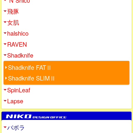
“N”Shico
飛豚
女肌
halshico
RAVEN
Shadknife
Shadknife FATⅡ
Shadknife SLIMⅡ
SpinLeaf
Lapse
バボラ