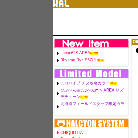
Ot
Lapse62S AREA
NEW!
Rhyzmo Ryz-S57UL
NEW!
ニコバイブ チヌ攻略カラー
NEW!
ひぶぺん&ひぶぺんmini AREA リズ
モチューン
NEW!
北海道フィールドスタッフ限定カラ
ー
CHIQUITITA