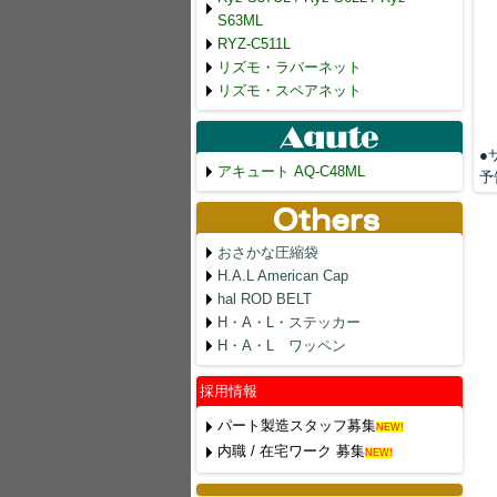
S63ML
RYZ-C511L
リズモ・ラバーネット
リズモ・スペアネット
●
アキュート AQ-C48ML
予
おさかな圧縮袋
H.A.L American Cap
hal ROD BELT
H・A・L・ステッカー
H・A・L ワッペン
採用情報
パート製造スタッフ募集
NEW!
内職 / 在宅ワーク 募集
NEW!