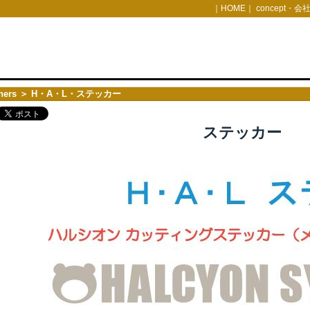
｜
HOME
｜
concept・会
hers
＞ H・A・L・ステッカー
ステッカー