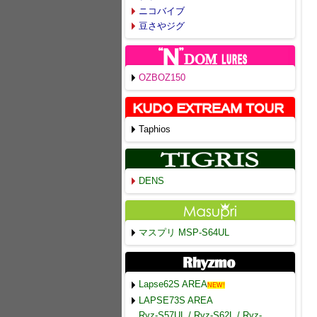
ニコバイブ
豆さやジグ
OZBOZ150
Taphios
DENS
マスプリ MSP-S64UL
Lapse62S AREA
NEW!
LAPSE73S AREA
Ryz-S57UL / Ryz-S62L / Ryz-