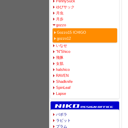
PennySuck
ゆびサック
月虫
月歩
gozzo
Gozzo15 ICHIGO
gozzo12
いなせ
“N”Shico
飛豚
女肌
halshico
RAVEN
Shadknife
SpinLeaf
Lapse
バボラ
ラビット
プラム