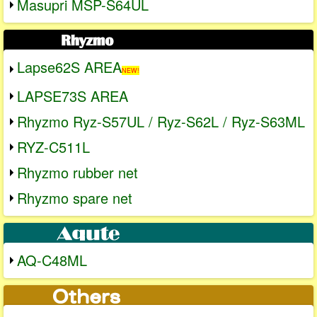
Masupri MSP-S64UL
Lapse62S AREA
NEW!
LAPSE73S AREA
Rhyzmo Ryz-S57UL / Ryz-S62L / Ryz-S63ML
RYZ-C511L
Rhyzmo rubber net
Rhyzmo spare net
AQ-C48ML