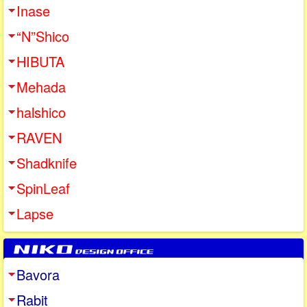
Inase
“N”Shico
HIBUTA
Mehada
halshico
RAVEN
Shadknife
SpinLeaf
Lapse
Bavora
Rabit