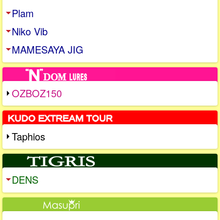
Plam
Niko Vib
MAMESAYA JIG
OZBOZ150
Taphios
DENS