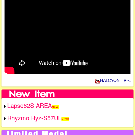
HALCYON TVへ
Lapse62S AREA
NEW!
Rhyzmo Ryz-S57UL
NEW!