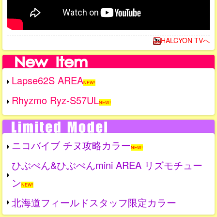
HALCYON TVへ
Lapse62S AREA
NEW!
Rhyzmo Ryz-S57UL
NEW!
ニコバイブ チヌ攻略カラー
NEW!
ひぶぺん&ひぶぺんmini AREA リズモチュー
ン
NEW!
北海道フィールドスタッフ限定カラー