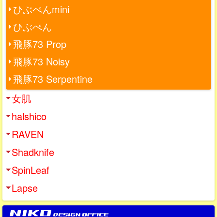
ひぶぺんmini
ひぶぺん
飛豚73 Prop
飛豚73 Noisy
飛豚73 Serpentine
女肌
halshico
RAVEN
Shadknife
SpinLeaf
Lapse