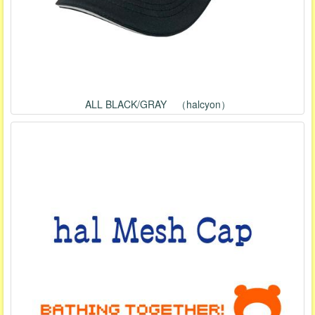
ALL BLACK/GRAY （halcyon）