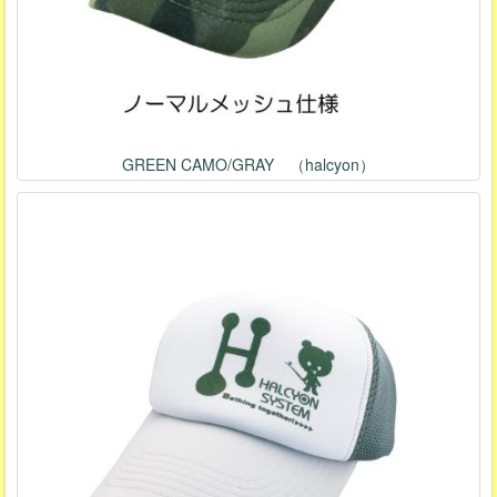
GREEN CAMO/GRAY （halcyon）