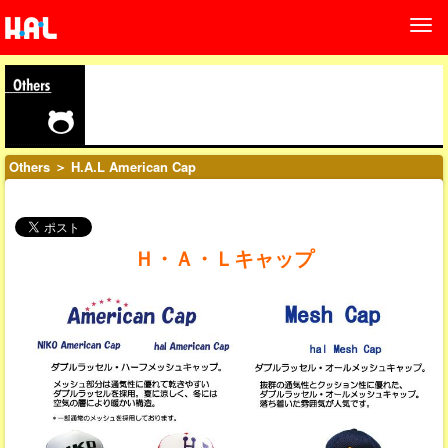
Others
＞ H.A.L American Cap
Ｈ・Ａ・Ｌキャップ