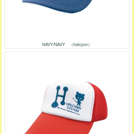
NAVY/NAVY （halcyon）