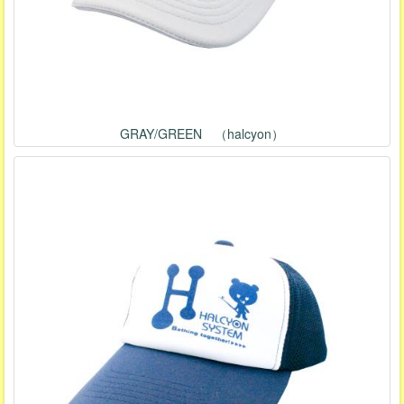
GRAY/GREEN （halcyon）