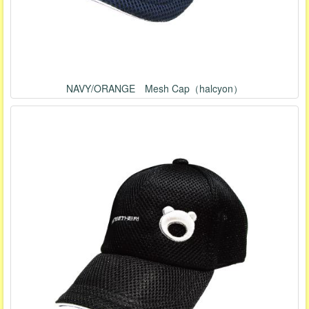
NAVY/ORANGE Mesh Cap（halcyon）