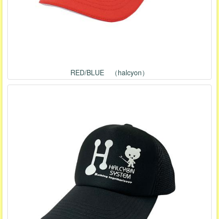
RED/BLUE （halcyon）