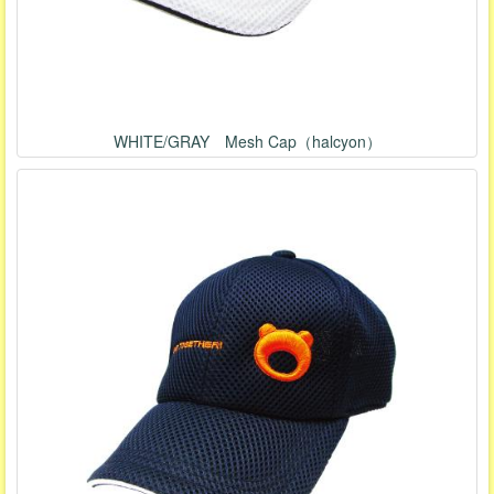
WHITE/GRAY Mesh Cap（halcyon）