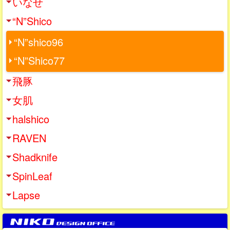
いなせ
“N”Shico
“N”shico96
“N”Shico77
飛豚
女肌
halshico
RAVEN
Shadknife
SpinLeaf
Lapse