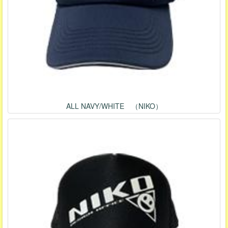
ALL NAVY/WHITE （NIKO）