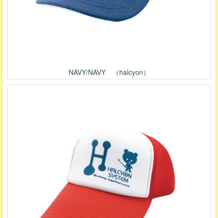
NAVY/NAVY （halcyon）