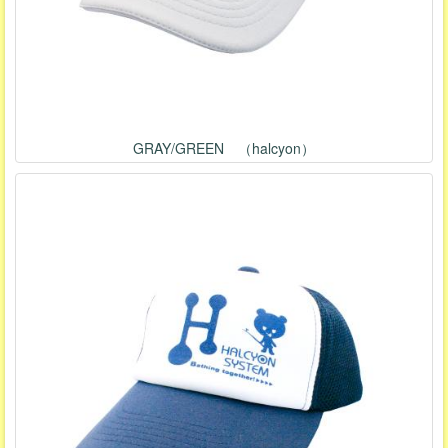
GRAY/GREEN （halcyon）