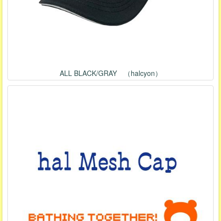
ALL BLACK/GRAY （halcyon）