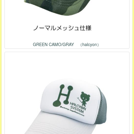
GREEN CAMO/GRAY （halcyon）