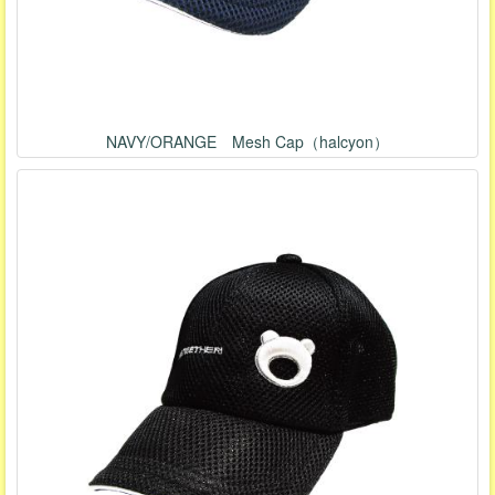
NAVY/ORANGE Mesh Cap（halcyon）