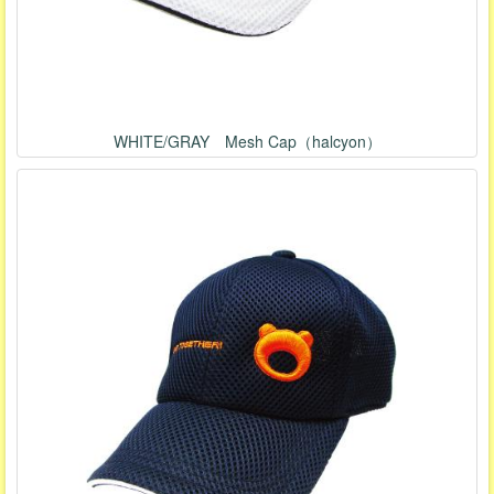
WHITE/GRAY Mesh Cap（halcyon）