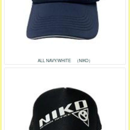
ALL NAVY/WHITE （NIKO）