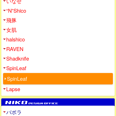
いなせ
“N”Shico
飛豚
女肌
halshico
RAVEN
Shadknife
SpinLeaf
SpinLeaf
Lapse
バボラ