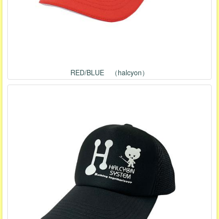
RED/BLUE （halcyon）