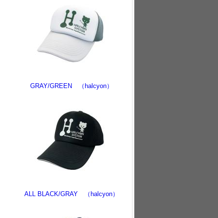
）
GRAY/GREEN （halcyon）
ALL BLACK/GRAY （halcyon）