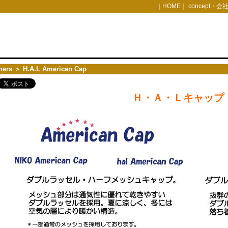
｜
HOME
｜
concept・会
hers
＞ H.A.L American Cap
Ｈ・Ａ・Ｌキャップ