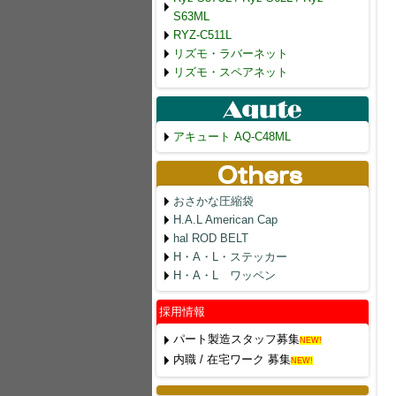
S63ML
RYZ-C511L
リズモ・ラバーネット
リズモ・スペアネット
アキュート AQ-C48ML
おさかな圧縮袋
H.A.L American Cap
hal ROD BELT
H・A・L・ステッカー
H・A・L ワッペン
採用情報
パート製造スタッフ募集
NEW!
内職 / 在宅ワーク 募集
NEW!