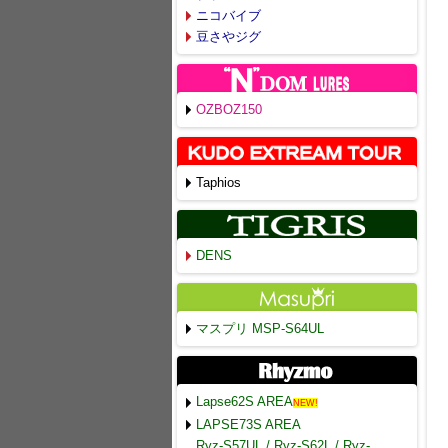
ニコバイブ
豆さやジグ
OZBOZ150
Taphios
DENS
マスプリ MSP-S64UL
Lapse62S AREA
NEW!
LAPSE73S AREA
Ryz-S57UL / Ryz-S62L / Ryz-