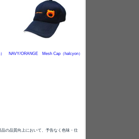
n）
NAVY/ORANGE Mesh Cap（halcyon）
-
製品の品質向上において、予告なく色味・仕