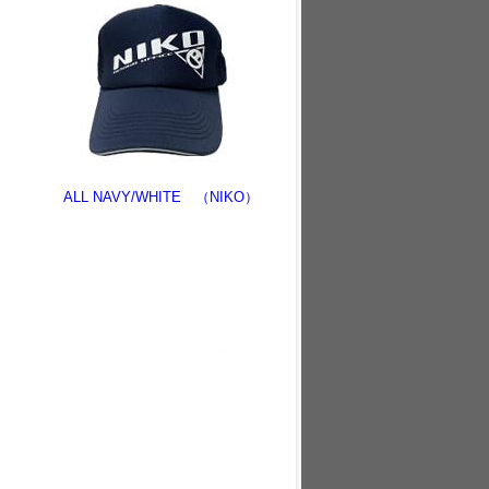
ALL NAVY/WHITE （NIKO）