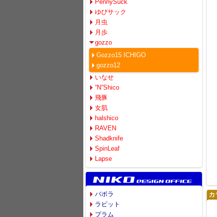
PennySuck
ゆびサック
月虫
月歩
gozzo
Gozzo15 ICHIGO
gozzo12
いなせ
“N”Shico
飛豚
女肌
halshico
RAVEN
Shadknife
SpinLeaf
Lapse
バボラ
カ
ラビット
プラム