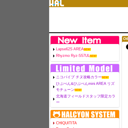
Ot
Lapse62S AREA
NEW!
Rhyzmo Ryz-S57UL
NEW!
ニコバイブ チヌ攻略カラー
NEW!
ひぶぺん&ひぶぺんmini AREA リズ
モチューン
NEW!
北海道フィールドスタッフ限定カラ
ー
CHIQUITITA