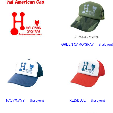
GREEN CAMO/GRAY （halcyon
NAVY/NAVY （halcyon）
RED/BLUE （halcyon）