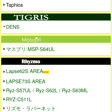
Taphios
DENS
マスプリ MSP-S64UL
Lapse62S AREA
NEW!
LAPSE73S AREA
Ryz-S57UL / Ryz-S62L / Ryz-S63ML
RYZ-C511L
リズモ・ラバーネット