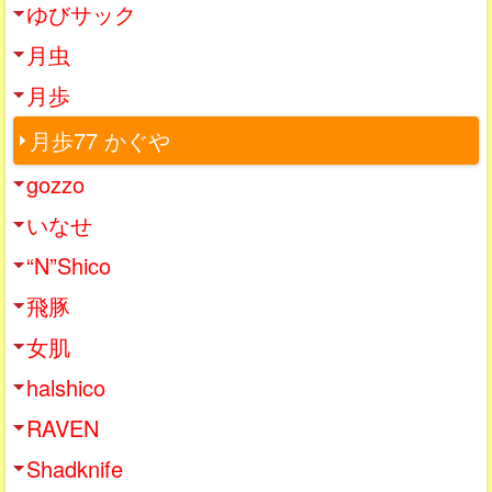
ゆびサック
月虫
月歩
月歩77 かぐや
gozzo
いなせ
“N”Shico
飛豚
女肌
halshico
RAVEN
Shadknife