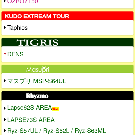
OZBOZ150
Taphios
DENS
マスプリ MSP-S64UL
Lapse62S AREA
NEW!
LAPSE73S AREA
Ryz-S57UL / Ryz-S62L / Ryz-S63ML