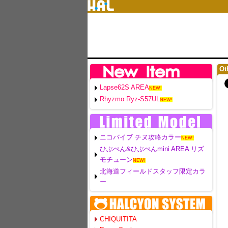
Ot
Lapse62S AREA
NEW!
Rhyzmo Ryz-S57UL
NEW!
ニコバイブ チヌ攻略カラー
NEW!
ひぶぺん&ひぶぺんmini AREA リズ
モチューン
NEW!
北海道フィールドスタッフ限定カラ
ー
CHIQUITITA