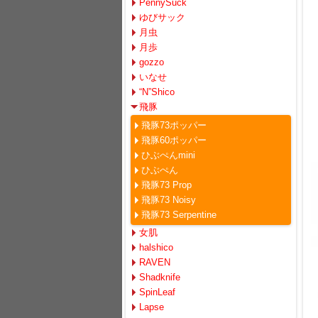
PennySuck
ゆびサック
月虫
月歩
gozzo
いなせ
“N”Shico
飛豚
飛豚73ポッパー
飛豚60ポッパー
ひぶぺんmini
ひぶぺん
飛豚73 Prop
飛豚73 Noisy
飛豚73 Serpentine
女肌
halshico
RAVEN
Shadknife
SpinLeaf
Lapse