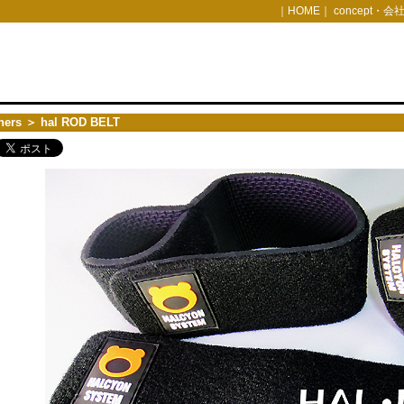
｜
HOME
｜
concept・会
hers
＞ hal ROD BELT