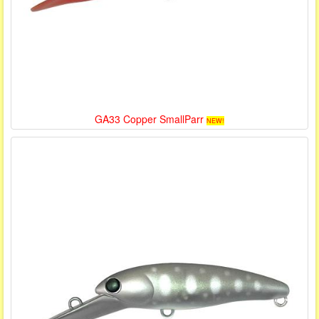
GA33 Copper SmallParr
NEW!