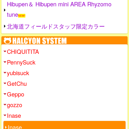
Hibupen＆ Hibupen mini AREA Rhyzomo
tune
NEW!
北海道フィールドスタッフ限定カラー
CHIQUITITA
PennySuck
yubisuck
GetChu
Geppo
gozzo
Inase
Inase