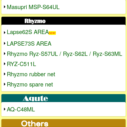
Masupri MSP-S64UL
Lapse62S AREA
NEW!
LAPSE73S AREA
Rhyzmo Ryz-S57UL / Ryz-S62L / Ryz-S63ML
RYZ-C511L
Rhyzmo rubber net
Rhyzmo spare net
AQ-C48ML