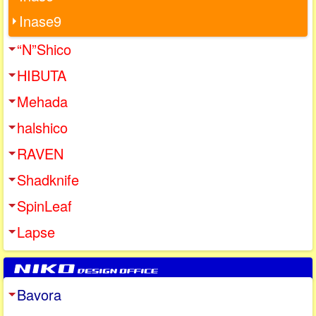
Inase9
“N”Shico
HIBUTA
Mehada
halshico
RAVEN
Shadknife
SpinLeaf
Lapse
Bavora