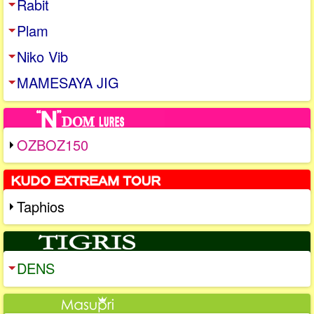
Rabit
Plam
Niko Vib
MAMESAYA JIG
OZBOZ150
Taphios
DENS