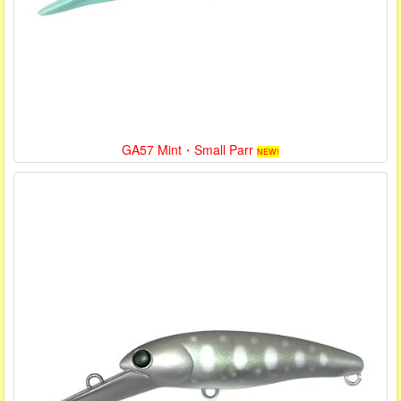
GA57 Mint・Small Parr
NEW!