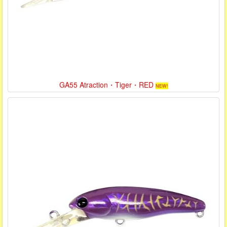
GA55 Atraction・Tiger・RED
NEW!