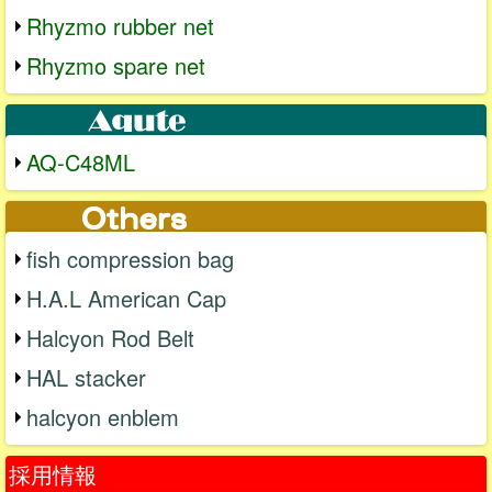
Rhyzmo rubber net
Rhyzmo spare net
AQ-C48ML
fish compression bag
H.A.L American Cap
Halcyon Rod Belt
HAL stacker
halcyon enblem
採用情報