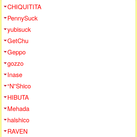
CHIQUITITA
PennySuck
yubisuck
GetChu
Geppo
gozzo
Inase
“N”Shico
HIBUTA
Mehada
halshico
RAVEN