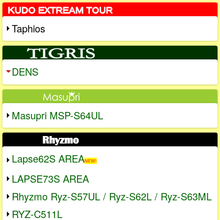
Taphios
DENS
Masupri MSP-S64UL
Lapse62S AREA
NEW!
LAPSE73S AREA
Rhyzmo Ryz-S57UL / Ryz-S62L / Ryz-S63ML
RYZ-C511L