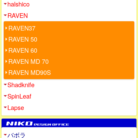
halshico
RAVEN
RAVEN37
RAVEN 50
RAVEN 60
RAVEN MD 70
RAVEN MD90S
Shadknife
SpinLeaf
Lapse
バボラ