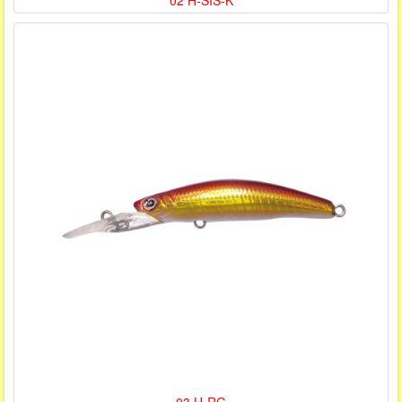
02 H-SIS-K