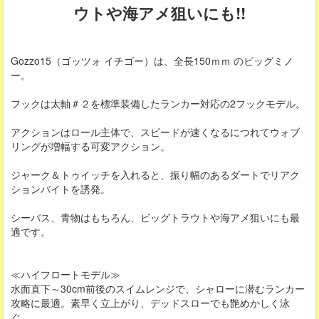
ウトや海アメ狙いにも!!
Gozzo15（ゴッツォ イチゴー）は、全長150ｍｍ のビッグミノ
ー。
フックは太軸＃２を標準装備したランカー対応の2フックモデル。
アクションはロール主体で、スピードが速くなるにつれてウォブ
リングが増幅する可変アクション。
ジャーク＆トゥイッチを入れると、振り幅のあるダートでリアク
ションバイトを誘発。
シーバス、青物はもちろん、ビッグトラウトや海アメ狙いにも最
適です。
≪ハイフロートモデル≫
水面直下～30cm前後のスイムレンジで、シャローに潜むランカー
攻略に最適。素早く立上がり、デッドスローでも艶めかしく泳
ぐ。