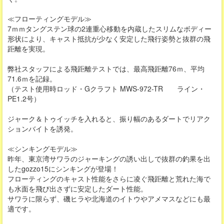
≪フローティングモデル≫
7ｍｍタングステン球の2連重心移動を内蔵したスリムなボディー
形状により、キャスト抵抗が少なく安定した飛行姿勢と抜群の飛
距離を実現。
弊社スタッフによる飛距離テストでは、最高飛距離76ｍ、平均
71.6ｍを記録。
（テスト使用時ロッド・Gクラフト MWS-972-TR ライン・
PE1.2号）
ジャーク＆トゥイッチを入れると、振り幅のあるダートでリアク
ションバイトを誘発。
≪シンキングモデル≫
昨年、東京湾サワラのジャーキングの誘い出しで抜群の釣果を出
したgozzo15にシンキングが登場！
フローティングのキャスト性能をさらに凌ぐ飛距離と荒れた海で
も水面を飛び出さずに安定したダート性能。
サワラに限らず、磯ヒラや北海道のイトウやアメマスなどにも最
適です。