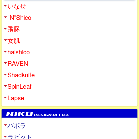
いなせ
“N”Shico
飛豚
女肌
halshico
RAVEN
Shadknife
SpinLeaf
Lapse
バボラ
ラビット