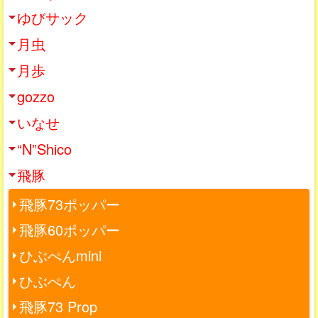
ゆびサック
月虫
月歩
gozzo
いなせ
“N”Shico
飛豚
飛豚73ポッパー
飛豚60ポッパー
ひぶぺんmini
ひぶぺん
飛豚73 Prop