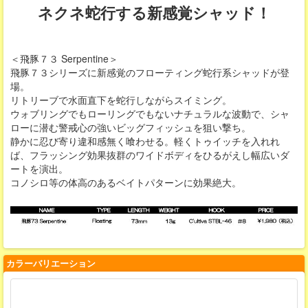
ネクネ蛇行する新感覚シャッド！
＜飛豚７３ Serpentine＞
飛豚７３シリーズに新感覚のフローティング蛇行系シャッドが登
場。
リトリーブで水面直下を蛇行しながらスイミング。
ウォブリングでもローリングでもないナチュラルな波動で、シャ
ローに潜む警戒心の強いビッグフィッシュを狙い撃ち。
静かに忍び寄り違和感無く喰わせる。軽くトゥイッチを入れれ
ば、フラッシング効果抜群のワイドボディをひるがえし幅広いダ
ートを演出。
コノシロ等の体高のあるベイトパターンに効果絶大。
カラーバリエーション