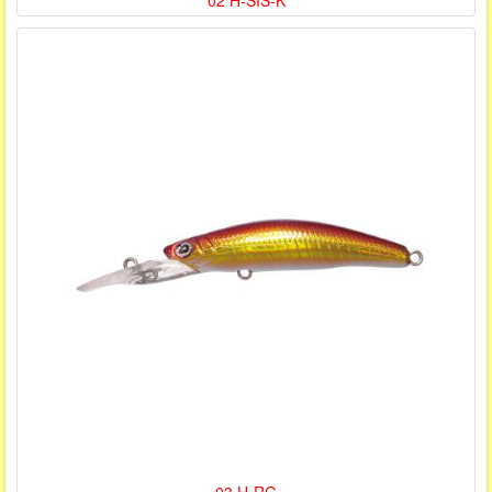
02 H-SIS-K