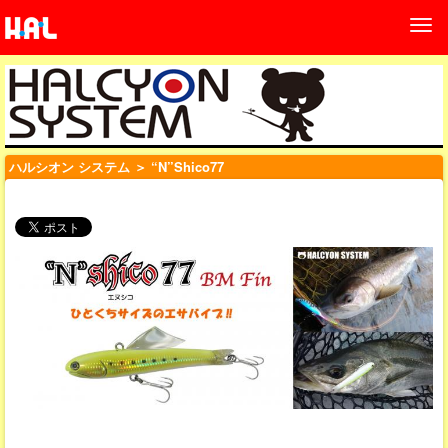
ハルシオン システム
＞ “N”Shico77