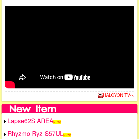
HALCYON TVへ
Lapse62S AREA
NEW!
Rhyzmo Ryz-S57UL
NEW!