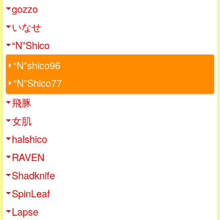
gozzo
いなせ
“N”Shico
“N”shico96
“N”Shico77
飛豚
女肌
halshico
RAVEN
Shadknife
SpinLeaf
Lapse