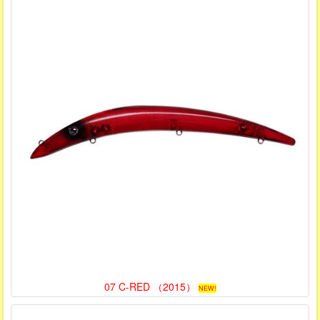
07 C-RED （2015）
NEW!