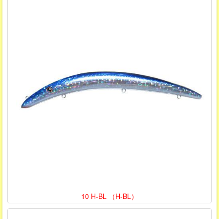
10 H-BL （H-BL）