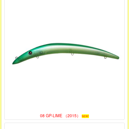
08 GP-LIME （2015）
NEW!