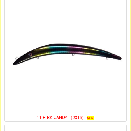
11 H-BK CANDY （2015）
NEW!