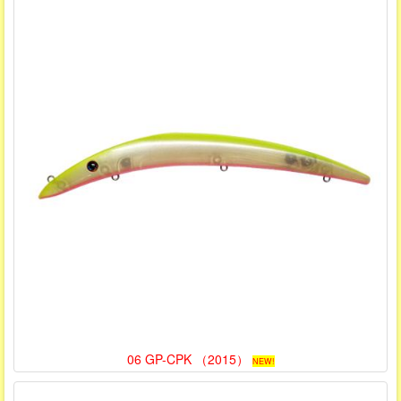
06 GP-CPK （2015）
NEW!