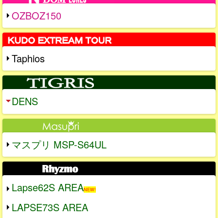
OZBOZ150
Taphios
DENS
マスプリ MSP-S64UL
Lapse62S AREA
NEW!
LAPSE73S AREA