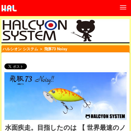
ハルシオン システム
＞ 飛豚73 Noisy
水面疾走。目指したのは 【 世界最速のノ