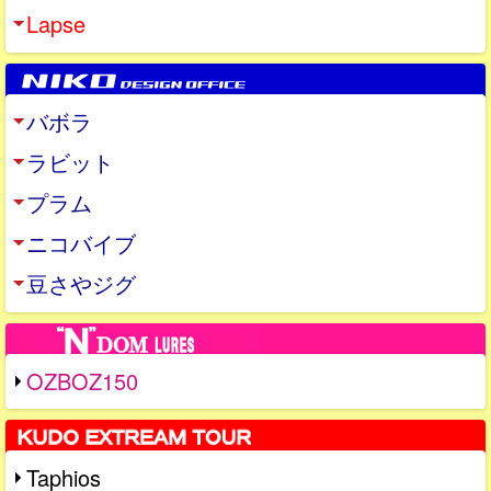
Lapse
バボラ
ラビット
プラム
ニコバイブ
豆さやジグ
OZBOZ150
Taphios