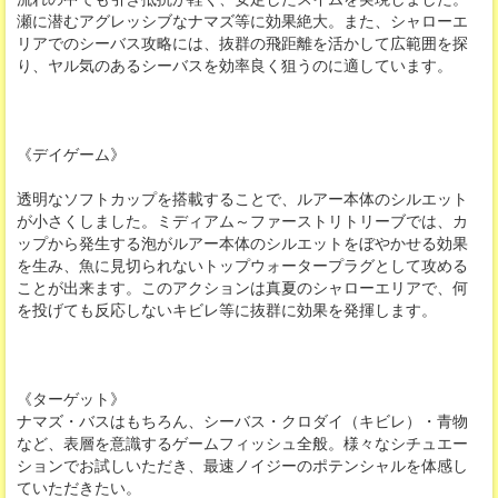
瀬に潜むアグレッシブなナマズ等に効果絶大。また、シャローエ
リアでのシーバス攻略には、抜群の飛距離を活かして広範囲を探
り、ヤル気のあるシーバスを効率良く狙うのに適しています。
《デイゲーム》
透明なソフトカップを搭載することで、ルアー本体のシルエット
が小さくしました。ミディアム～ファーストリトリーブでは、カ
ップから発生する泡がルアー本体のシルエットをぼやかせる効果
を生み、魚に見切られないトップウォータープラグとして攻める
ことが出来ます。このアクションは真夏のシャローエリアで、何
を投げても反応しないキビレ等に抜群に効果を発揮します。
《ターゲット》
ナマズ・バスはもちろん、シーバス・クロダイ（キビレ）・青物
など、表層を意識するゲームフィッシュ全般。様々なシチュエー
ションでお試しいただき、最速ノイジーのポテンシャルを体感し
ていただきたい。