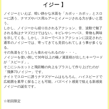
イジー 】
ノイジーといえば、暗い静かな水面を「カポッ・カポッ」とスロ
ーに誘う、ナマズやバス用ルアーとイメージされる方が多いと思
う。
しかし、ノイジーから繰り出されるアクション、音、波動で魅了
される魚はナマズだけではない。キビレやシーバス、青物も興味
を示してくる。しかし、スローでベストアクションに設定された
通常のノイジーでは、寄ってきても見切られてしまう事が多くな
る。
その魚達をどうしたら食わせられるのか・・・。
ノイジーを使い倒して30年以上の楠ノ瀬直樹が出したキーワード
が「スピード」。
そこにシルエットと飛距離の向上をプラスして作り上げたのが
「飛豚73ノイジー」です。
ナイトでスローに誘うナマズゲームはもちろん、ハイスピードで
広範囲を素早く探ることも可能。バズベイト感覚で狙える新感覚
ノイジーの誕生です。
☆初回限定