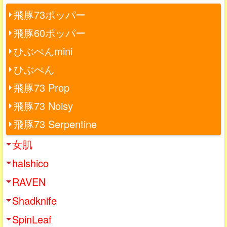
飛豚73ポッパー
飛豚60ポッパー
ひぶぺんmini
ひぶぺん
飛豚73 Prop
飛豚73 Noisy
飛豚73 Serpentine
女肌
halshico
RAVEN
Shadknife
SpinLeaf