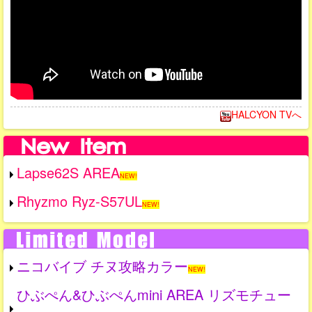
HALCYON TVへ
Lapse62S AREA
NEW!
Rhyzmo Ryz-S57UL
NEW!
ニコバイブ チヌ攻略カラー
NEW!
ひぶぺん&ひぶぺんmini AREA リズモチュー