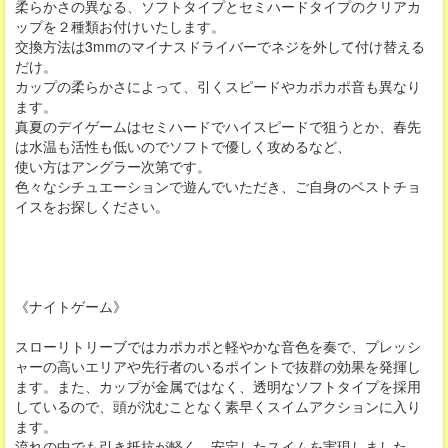
柔らかさの異なる、ソフトタイプとセミハードタイプのクリアカ
ップを２種類お付けいたします。
交換方法は3mmのマイナスドライバーでネジを外して付け替える
だけ。
カップの柔らかさによって、引くスピードやカポカポ音も異なり
ます。
真夏のデイゲームはセミハードでハイスピードで狙うとか、春先
は水温も活性も低いのでソフトで優しく攻めるなど、
使い方はアングラー次第です。
色々なシチュエーションで遊んでいただき、ご自身のベストチョ
イスをお探しください。
《ナイトゲーム》
スローリトリーブではカポカポと軽やかな音色を奏で、プレッシ
ャーの高いエリアや先行者のいるポイントで抜群の効果を発揮し
ます。また、カップが金属ではなく、透明なソフトタイプを採用
しているので、頭が沈むことなく素早くスイムアクションに入り
ます。
流れの中でも引き抵抗が軽く、安定したスイムを実現しました。