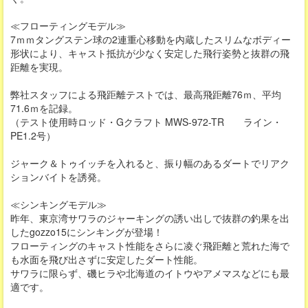
≪フローティングモデル≫
7ｍｍタングステン球の2連重心移動を内蔵したスリムなボディー
形状により、キャスト抵抗が少なく安定した飛行姿勢と抜群の飛
距離を実現。
弊社スタッフによる飛距離テストでは、最高飛距離76ｍ、平均
71.6ｍを記録。
（テスト使用時ロッド・Gクラフト MWS-972-TR ライン・
PE1.2号）
ジャーク＆トゥイッチを入れると、振り幅のあるダートでリアク
ションバイトを誘発。
≪シンキングモデル≫
昨年、東京湾サワラのジャーキングの誘い出しで抜群の釣果を出
したgozzo15にシンキングが登場！
フローティングのキャスト性能をさらに凌ぐ飛距離と荒れた海で
も水面を飛び出さずに安定したダート性能。
サワラに限らず、磯ヒラや北海道のイトウやアメマスなどにも最
適です。