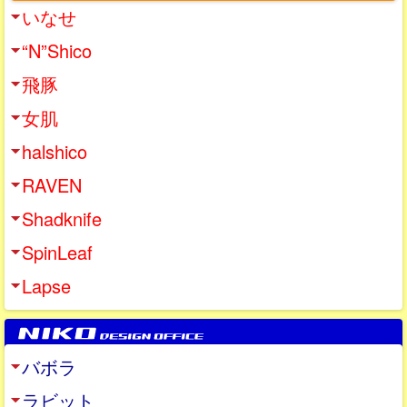
いなせ
“N”Shico
飛豚
女肌
halshico
RAVEN
Shadknife
SpinLeaf
Lapse
バボラ
ラビット