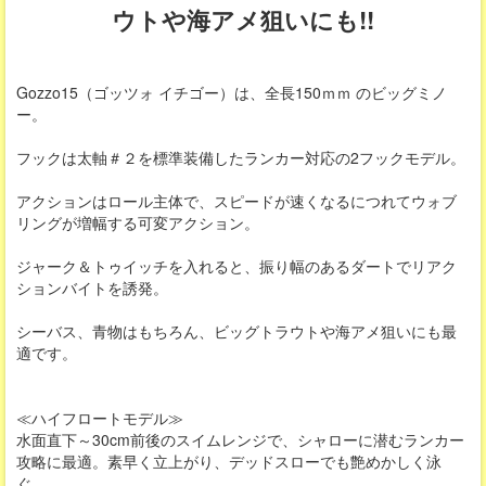
ウトや海アメ狙いにも!!
Gozzo15（ゴッツォ イチゴー）は、全長150ｍｍ のビッグミノ
ー。
フックは太軸＃２を標準装備したランカー対応の2フックモデル。
アクションはロール主体で、スピードが速くなるにつれてウォブ
リングが増幅する可変アクション。
ジャーク＆トゥイッチを入れると、振り幅のあるダートでリアク
ションバイトを誘発。
シーバス、青物はもちろん、ビッグトラウトや海アメ狙いにも最
適です。
≪ハイフロートモデル≫
水面直下～30cm前後のスイムレンジで、シャローに潜むランカー
攻略に最適。素早く立上がり、デッドスローでも艶めかしく泳
ぐ。