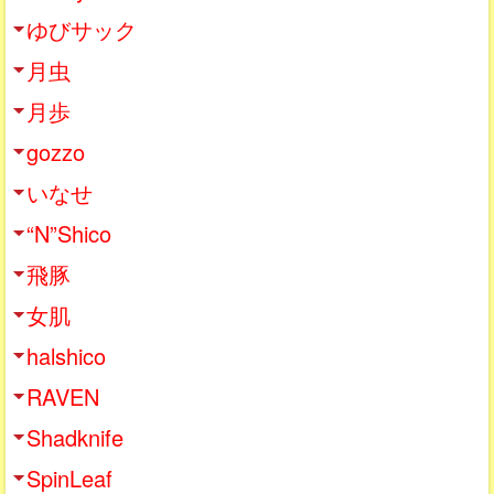
ゆびサック
月虫
月歩
gozzo
いなせ
“N”Shico
飛豚
女肌
halshico
RAVEN
Shadknife
SpinLeaf