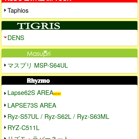
Taphios
DENS
マスプリ MSP-S64UL
Lapse62S AREA
NEW!
LAPSE73S AREA
Ryz-S57UL / Ryz-S62L / Ryz-S63ML
RYZ-C511L
リズモ・ラバーネット