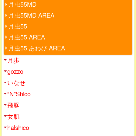
月虫55MD
月虫55MD AREA
月虫55
月虫55 AREA
月虫55 あわび AREA
月歩
gozzo
いなせ
“N”Shico
飛豚
女肌
halshico