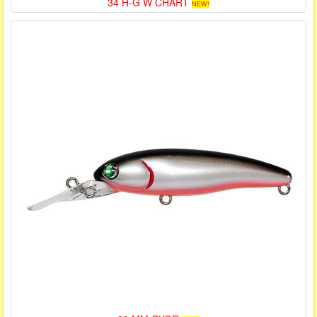
34 H-G W CHART
NEW!