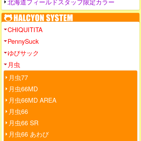
北海道フィールドスタッフ限定カラー
CHIQUITITA
PennySuck
ゆびサック
月虫
月虫77
月虫66MD
月虫66MD AREA
月虫66
月虫66 SR
月虫66 あわび