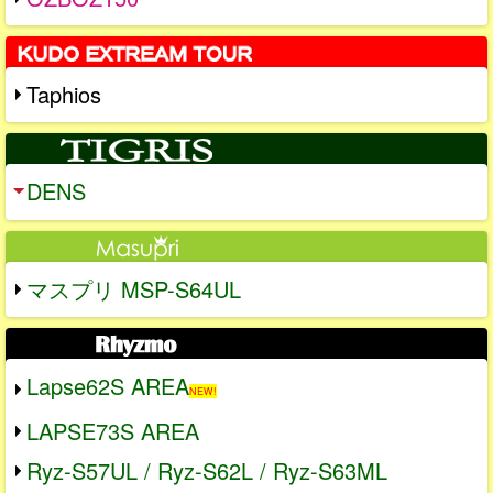
Taphios
DENS
マスプリ MSP-S64UL
Lapse62S AREA
NEW!
LAPSE73S AREA
Ryz-S57UL / Ryz-S62L / Ryz-S63ML