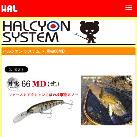
ハルシオン システム
＞ 月虫66MD