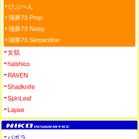
ひぶぺん
飛豚73 Prop
飛豚73 Noisy
飛豚73 Serpentine
女肌
halshico
RAVEN
Shadknife
SpinLeaf
Lapse
バボラ