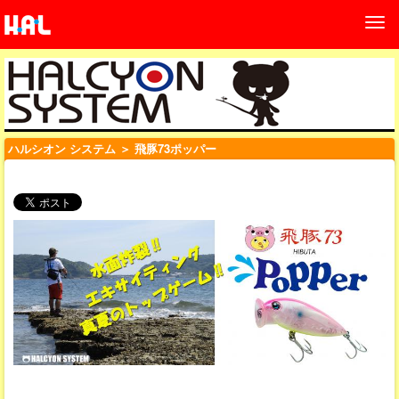
ハルシオン システム
＞ 飛豚73ポッパー