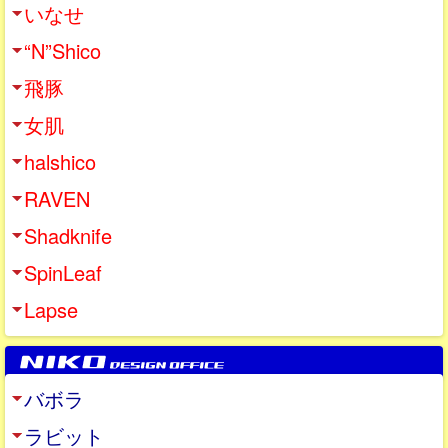
いなせ
“N”Shico
飛豚
女肌
halshico
RAVEN
Shadknife
SpinLeaf
Lapse
バボラ
ラビット