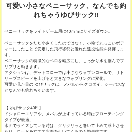
可愛い小さなペニーサック、なんでも釣
れちゃうゆびサック‼
ペニーサックをライトゲーム用に40ｍｍにサイズダウン。
ペニーサックをただ小さくしたのではなく、小粒で丸っこいボデ
ィーにしたことで安定した飛行姿勢と優れた遠投性能を発揮しま
す。
ペニーサックの特徴的なベロを幅広にし、しっかり水を掴んでプ
リプリと動きます。
アクションは、デットスローでは小さなウォブンロールで、リト
リーブスピードを上げると大きなウォブリングに変化。
可愛い見た目の ゆびサックは、メバルからクロダイ、シーバスな
どなんでも釣れちゃいます。
【 ゆびサック40F 】
ドシャローエリアや、メバルが上ずっている時はフローティング
タイプが最適。
水面でライズしている時は、グリグリっと巻いて止めて浮上させ
たり、ロッドを立てて水面を引いてくるのも効果的です。