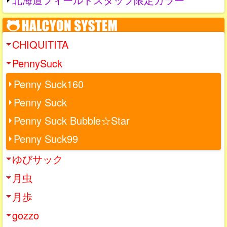
CHIQUITITA
PennySuck
Penny Suck160
Penny Suck
Penny Suck Bubble☆Star
Penny Suck99
ゆびサック
月虫
月歩
gozzo