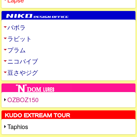
バボラ
ラビット
プラム
ニコバイブ
豆さやジグ
OZBOZ150
Taphios