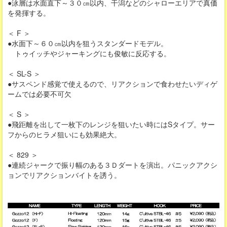
●泳層は水面直下～３０㎝以内、干潟などのシャローエリアで真価
を発揮する。
＜ F ＞
●水面下～６０㎝以内を狙うスタンダードモデル。
トゥイッチやジャーキングにも俊敏に反応する。
＜ SL-S ＞
●サスペンド感覚で使えるので、リアクションで食わせたいディゲ
ームでは必要不可欠
＜ S ＞
●飛距離を出して一枚下のレンジを狙いたい時にはSタイプ。サー
フからのヒラメ狙いにも効果絶大。
＜ 829 ＞
●連続ジャークで振り幅のある３Ｄダートを演出。パニックアクシ
ョンでリアクションバイトを誘う。