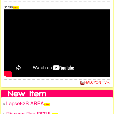
01/06
NEW!
HALCYON TVへ
Lapse62S AREA
NEW!
Rhyzmo Ryz-S57UL