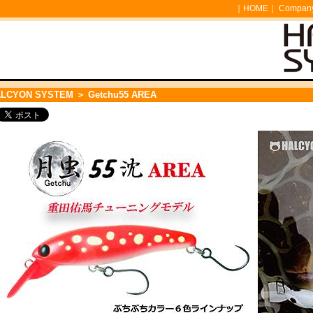
｜
HOME
｜
Company 
ALCYON SYSTEM
＞ Getchu55 AREA