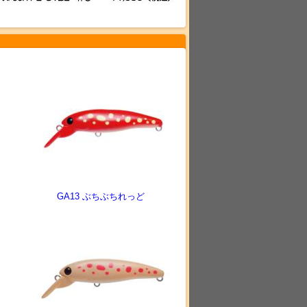
GA13 ぶちぶちれっど