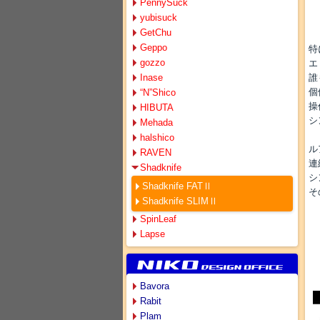
PennySuck
yubisuck
GetChu
Geppo
特
gozzo
エ
Inase
誰
個
“N”Shico
操
HIBUTA
シ
Mehada
halshico
ル
RAVEN
連
Shadknife
シ
Shadknife FATⅡ
そ
Shadknife SLIMⅡ
SpinLeaf
Lapse
Bavora
Rabit
Plam