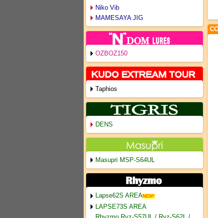
Niko Vib
MAMESAYA JIG
CO
OZBOZ150
Taphios
DENS
Masupri MSP-S64UL
Lapse62S AREA
NEW!
LAPSE73S AREA
Rhyzmo Ryz-S57UL / Ryz-S62L /