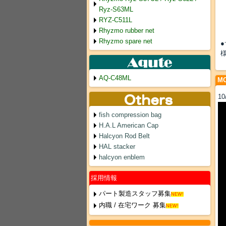
Ryz-S63ML
RYZ-C511L
Rhyzmo rubber net
Rhyzmo spare net
AQ-C48ML
MO
10
fish compression bag
H.A.L American Cap
Halcyon Rod Belt
HAL stacker
halcyon enblem
採用情報
パート製造スタッフ募集
NEW!
内職 / 在宅ワーク 募集
NEW!