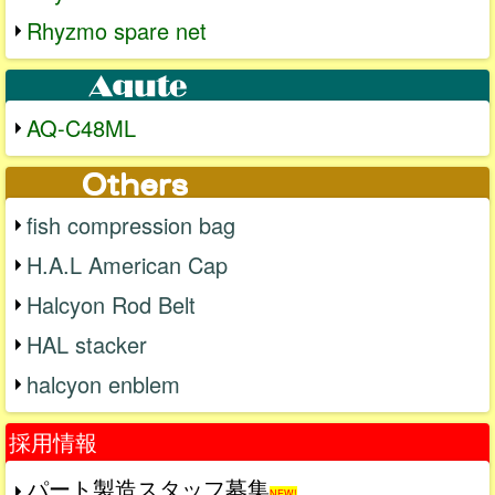
Rhyzmo spare net
AQ-C48ML
fish compression bag
H.A.L American Cap
Halcyon Rod Belt
HAL stacker
halcyon enblem
採用情報
パート製造スタッフ募集
NEW!