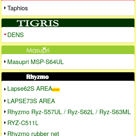
Taphios
DENS
Masupri MSP-S64UL
Lapse62S AREA
NEW!
LAPSE73S AREA
Rhyzmo Ryz-S57UL / Ryz-S62L / Ryz-S63ML
RYZ-C511L
Rhyzmo rubber net