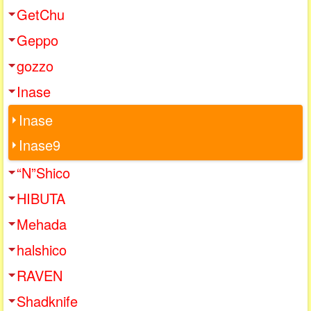
GetChu
Geppo
gozzo
Inase
Inase
Inase9
“N”Shico
HIBUTA
Mehada
halshico
RAVEN
Shadknife