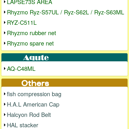
LAPSE73S AREA
Rhyzmo Ryz-S57UL / Ryz-S62L / Ryz-S63ML
RYZ-C511L
Rhyzmo rubber net
Rhyzmo spare net
AQ-C48ML
fish compression bag
H.A.L American Cap
Halcyon Rod Belt
HAL stacker