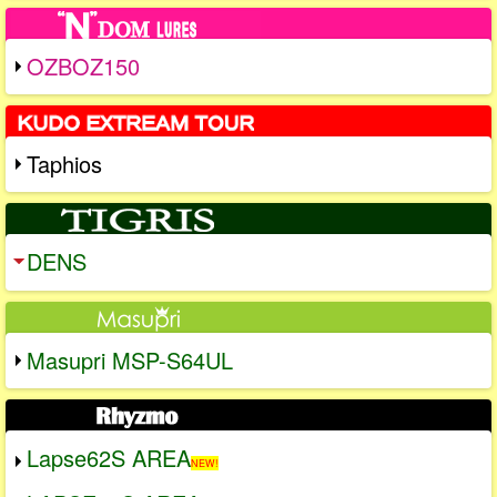
OZBOZ150
Taphios
DENS
Masupri MSP-S64UL
Lapse62S AREA
NEW!