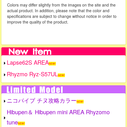
Colors may differ slightly from the images on the site and the
actual product. In addition, please note that the color and
specifications are subject to change without notice in order to
improve the quality of the product.
Lapse62S AREA
NEW!
Rhyzmo Ryz-S57UL
NEW!
ニコバイブ チヌ攻略カラー
NEW!
Hibupen＆ Hibupen mini AREA Rhyzomo
tune
NEW!