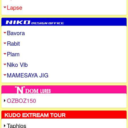
Lapse
Bavora
Rabit
Plam
Niko Vib
MAMESAYA JIG
OZBOZ150
Taphios