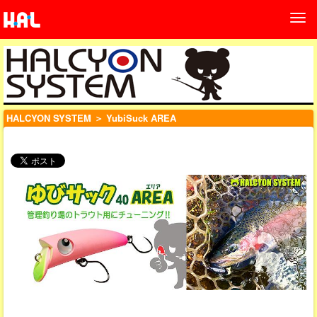
HALCYON SYSTEM
＞ YubiSuck AREA