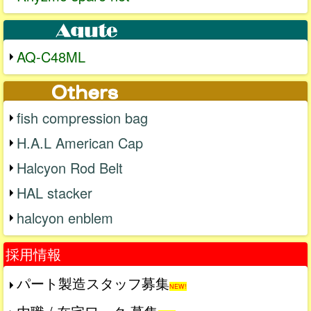
AQ-C48ML
fish compression bag
H.A.L American Cap
Halcyon Rod Belt
HAL stacker
halcyon enblem
採用情報
パート製造スタッフ募集
NEW!