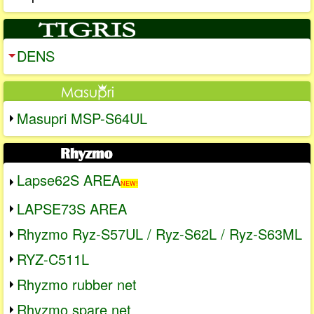
DENS
Masupri MSP-S64UL
Lapse62S AREA
NEW!
LAPSE73S AREA
Rhyzmo Ryz-S57UL / Ryz-S62L / Ryz-S63ML
RYZ-C511L
Rhyzmo rubber net
Rhyzmo spare net