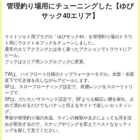
管理釣り場用にチューニングした【ゆび
サック40エリア】
ライトソルト用プラグの「ゆびサック40」を管理釣り場のトラウ
ト用にウエイト＆フックをチューンしました。
通常のエリアクランクとは全く違ったアクションでトラウトにア
ピール。
フックはエリア用シングルフックに変更。
TWは、ハイフロート仕様のトップウォーターモデル。水面・水面
直下で引き波を出しながらアピールします。
SFは、スローフローティング設定で、表層レンジをスローリトリ
ーブで、
SPは、だいたいサスペンド設定で、SFよりも幅広い層を探れ、止
めて漂わせるだけでもパクっと咥えるサイトで楽しいセッティン
グ。
季節や管理釣り場の水温、ラインの種類や太さによっても浮き沈
みが変化するので、スナップやリングを変えてベストなセッティ
ングを探して見てください。