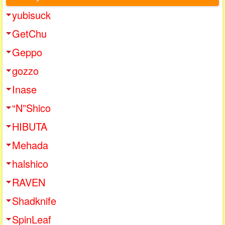
yubisuck
GetChu
Geppo
gozzo
Inase
“N”Shico
HIBUTA
Mehada
halshico
RAVEN
Shadknife
SpinLeaf